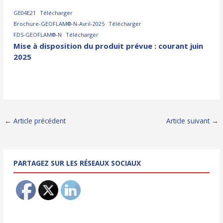
GE04E21
Télécharger
Brochure-GEOFLAM®-N-Avril-2025
Télécharger
FDS-GEOFLAM®-N
Télécharger
Mise à disposition du produit prévue : courant juin
2025
Navigation
←
Article précédent
Article suivant
→
des
articles
PARTAGEZ SUR LES RÉSEAUX SOCIAUX