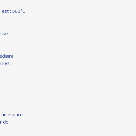
e est : 500°C
esse
édiaire
tures
r un espace
ir de