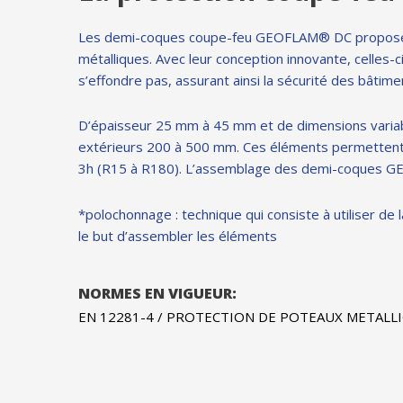
Protection coupe-feu par flocage
Les demi-coques coupe-feu GEOFLAM® DC proposent 
métalliques. Avec leur conception innovante, celles-
s’effondre pas, assurant ainsi la sécurité des bâtime
D’épaisseur 25 mm à 45 mm et de dimensions varia
extérieurs 200 à 500 mm. Ces éléments permettent la
3h (R15 à R180). L’assemblage des demi-coques GE
*polochonnage : technique qui consiste à utiliser d
le but d’assembler les éléments
NORMES EN VIGUEUR:
EN 12281-4 / PROTECTION DE POTEAUX METALLIQ