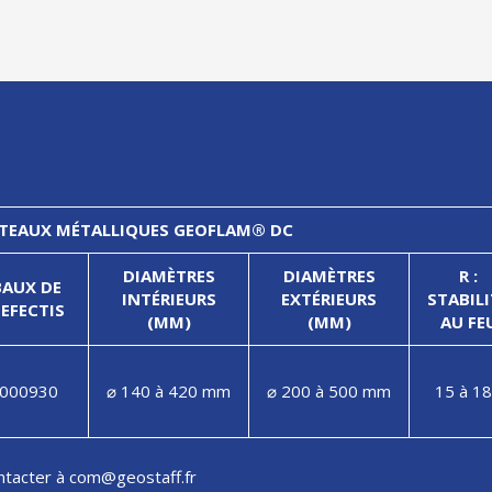
OTEAUX MÉTALLIQUES GEOFLAM® DC
DIAMÈTRES
DIAMÈTRES
R :
BAUX DE
INTÉRIEURS
EXTÉRIEURS
STABILI
EFECTIS
(MM)
(MM)
AU FE
-000930
⌀ 140 à 420 mm
⌀ 200 à 500 mm
15 à 1
ontacter à com@geostaff.fr