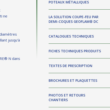
POTEAUX MÉTALLIQUES
Notre équipe d'experts se tient à votre écoute pour
GeoPro est un outil de calcul en ligne, il vous permet de
toutes vos questions sur la protection passive incendie.
chiffrer votre besoin en matériaux coupe-feu pour les
x
Contactez notre service technique.
conduits de ventilation et de désenfumage, tous vos
ti ne
encoffrement techniques ou pour l'installation des
LA SOLUTION COUPE-FEU PAR
renforts plats carbone.
DEMI-COQUES GEOFLAM®
DC
 diamètres
CATALOGUES TECHNIQUES
lant jusqu’à
FICHES TECHNIQUES PRODUITS
ÂTRE® N dans
TEXTES DE PRESCRIPTION
BROCHURES ET PLAQUETTES
PHOTOS ET RETOURS
CHANTIERS