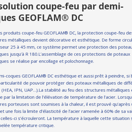
solution coupe-feu par demi-
ques GEOFLAM®
DC
es produits coupe-feu GEOFLAM® DC, la protection coupe-feu de
res métalliques devient décorative et esthétique. De forme circul
sseur 25 à 45 mm, ce système permet une protection des potea
iques jusqu’à R 180.L’assemblage de ces protections de poteaux
ques se réalise par encollage et polochonnage.
mi-coques GEOFLAM® DC esthétique et aussi prêt à peindre, si 
particularité de pouvoir protéger des poteaux métalliques de dif
 (HEA, IPN, UAP…).La stabilité au feu des structures métalliques 
 par la limitation de l’élévation de température de l’acier. Lorsqu
res porteuses sont soumises à la chaleur, il est prouvé qu’après 
t une fois la limite d’élasticité de l’acier ramenée à 60% de sa va
e, celles-ci s’écrouleront. La température à laquelle cette situation
pelée température critique.