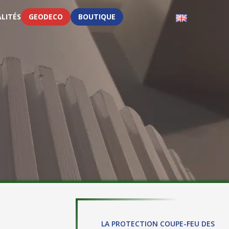
LITÉS
GEODECO
BOUTIQUE
GEOPRO OUTIL DE CALCUL
CONTACTER UN EXPERT
LA PROTECTION COUPE-FEU DES