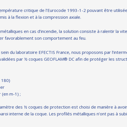
 température critique de l’Eurocode 1993-1-2 pouvant être utilisé
 à la flexion et à la compression axiale.
métalliques en cas d’incendie, la solution consiste à ralentir la vit
ncer favorablement son comportement au feu.
au sein du laboratoire EFECTIS France, nous proposons par l’interm
 validées par ½ coques GEOFLAM® DC afin de protéger les struc
à 180)
ger
 (en m-1) ;
 diamètre des ½ coques de protection est choisi de manière à avoi
roi interne de la coque. Les profilés métalliques n’ont pas à sub