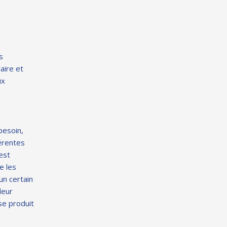
s
aire et
ux
besoin,
férentes
est
e les
un certain
leur
 se produit