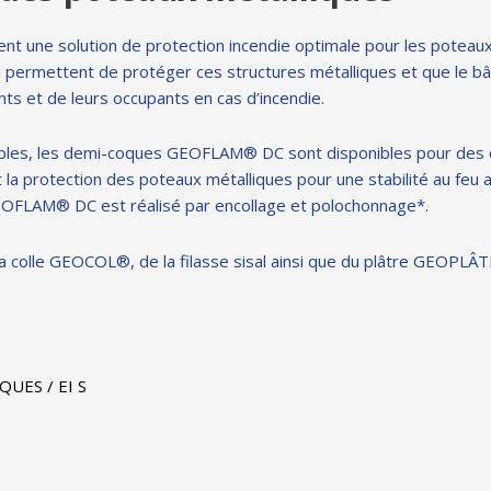
Colles coupe-feu, plâtres et filasse
une solution de protection incendie optimale pour les poteau
ci permettent de protéger ces structures métalliques et que le bâ
Négoce
nts et de leurs occupants en cas d’incendie.
Flocage coupe-feu
bles, les demi-coques GEOFLAM® DC sont disponibles pour des
 protection des poteaux métalliques pour une stabilité au feu al
OFLAM® DC est réalisé par encollage et polochonnage*.
e la colle GEOCOL®, de la filasse sisal ainsi que du plâtre GEOPL
UES / EI S