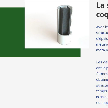
La 
co
Avec l
structu
d’épai
métall
métalli
Les de
ont la 
formes
obtenue
structu
temps e
initial
est ap