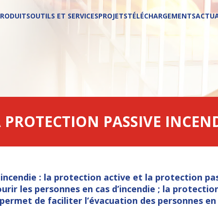
PRODUITS
OUTILS ET SERVICES
PROJETS
TÉLÉCHARGEMENTS
ACTUA
NOS PRODUITS
NOS SERVICES
 PROTECTION PASSIVE INCEN
Plaques coupe-feu
Formation Geostaff Academy
Caniveaux coupe-feu GEOFLAM® C-light
Assistance technique
ncendie : la protection active et la protection pas
Demi-coques GEOFLAM® DC
Questions courantes FAQ
urir les personnes en cas d’incendie ; la
protection
Accessoires coupe-feu
permet de faciliter l’évacuation des personnes en 
Trappes coupe-feu