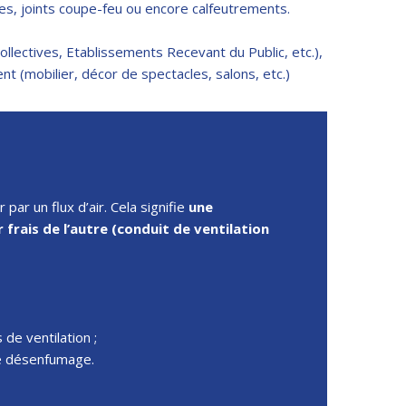
s, joints coupe-feu ou encore calfeutrements.
ollectives, Etablissements Recevant du Public, etc.),
nt (mobilier, décor de spectacles, salons, etc.)
ar un flux d’air. Cela signifie
une
frais de l’autre (conduit de ventilation
de ventilation ;
de désenfumage.