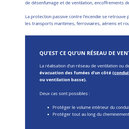
de désenfumage et de ventilation, encoffrements de
La protection passive contre l’incendie se retrouve 
les transports maritimes, ferroviaires, aériens et ro
QU’EST CE QU’UN RÉSEAU DE VEN
La réalisation d’un réseau de ventilation ou 
évacuation des fumées d’un côté (
condui
ou ventilation basse).
Deux cas sont possibles :
Protéger le volume intérieur du conduit
Protéger tout au long du cheminement d