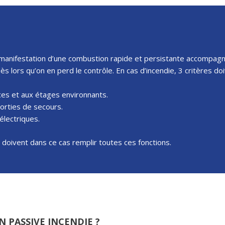
Colles coupe-feu, plâtres et filasse
Négoce
a manifestation d’une combustion rapide et persistante accompag
Flocage coupe-feu
 lors qu’on en perd le contrôle. En cas d’incendie, 3 critères do
es et aux étages environnants.
orties de secours.
électriques.
 doivent dans ce cas remplir toutes ces fonctions.
 PASSIVE INCENDIE ?