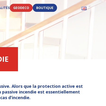
LITÉS
GEODECO
BOUTIQUE
DIE
GEOPRO OUTIL DE CALCUL
CONTACTER UN EXPERT
sive. Alors que la protection active est
 passive incendie
est essentiellement
cas d’incendie.