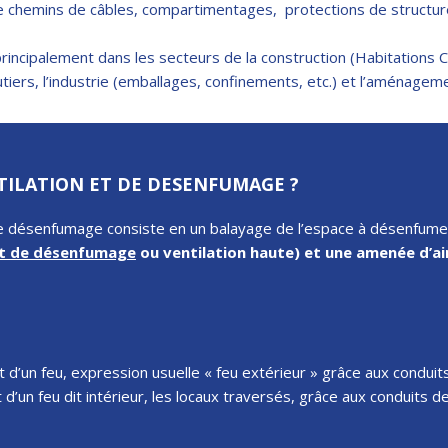
 chemins de câbles, compartimentages, protections de structure
principalement dans les secteurs de la construction (Habitations C
utiers, l’industrie (emballages, confinements, etc.) et l’aménageme
TILATION ET DE DESENFUMAGE ?
de désenfumage consiste en un balayage de l’espace à désenfumer p
t de désenfumage
ou ventilation haute) et une amenée d’air 
 d’un feu, expression usuelle « feu extérieur » grâce aux conduits 
’un feu dit intérieur, les locaux traversés, grâce aux conduits 