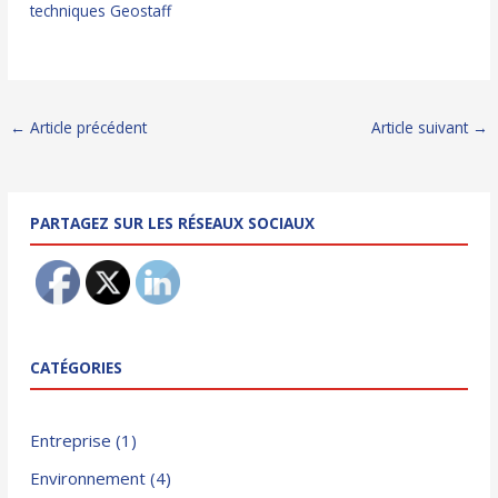
techniques Geostaff
Navigation
←
Article précédent
Article suivant
→
des
articles
PARTAGEZ SUR LES RÉSEAUX SOCIAUX
CATÉGORIES
Entreprise
(1)
Environnement
(4)