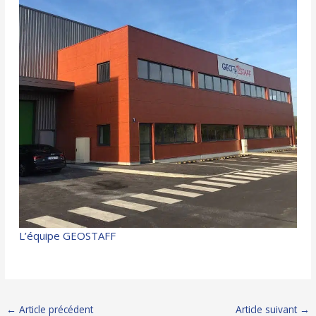
L’équipe GEOSTAFF
Navigation
←
Article précédent
Article suivant
→