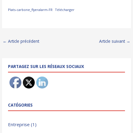
Plats-carbone_flyeralarm-FR
Télécharger
Navigation
←
Article précédent
Article suivant
→
des
articles
PARTAGEZ SUR LES RÉSEAUX SOCIAUX
CATÉGORIES
Entreprise
(1)